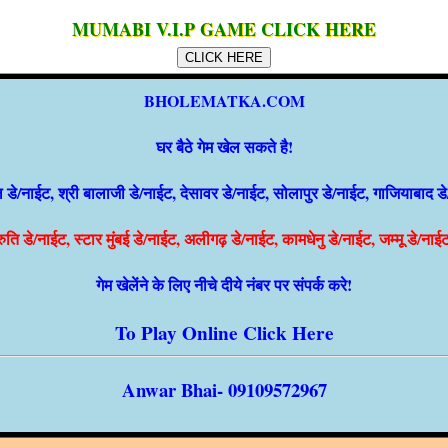
MUMABI V.I.P GAME CLICK HERE
CLICK HERE
BHOLEMATKA.COM
घर बैठे गेम खेल सकते है!
ल डे/नाईट, श्री बालाजी डे/नाईट, देसावर डे/नाईट, सोलापुर डे/नाईट, गाजियाबाद ड
ुति डे/नाईट, स्टार मुंबई डे/नाईट, अलीगढ़ डे/नाईट, कामधेनु डे/नाईट, जम्मू डे/नाई
गेम खेलेंने के लिए नीचे दीये नंबर पर संपर्क करे!
To Play Online Click Here
Anwar Bhai- 09109572967