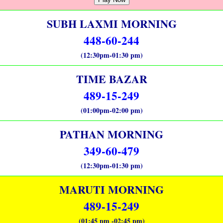
SUBH LAXMI MORNING
448-60-244
(12:30pm-01:30 pm)
TIME BAZAR
489-15-249
(01:00pm-02:00 pm)
PATHAN MORNING
349-60-479
(12:30pm-01:30 pm)
MARUTI MORNING
489-15-249
(01:45 pm -02:45 pm)