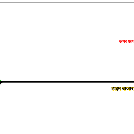
अगर आप 
टाइम बाजार,