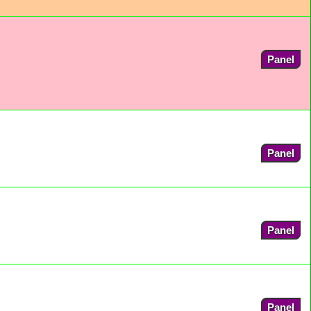
Panel
Panel
Panel
Panel