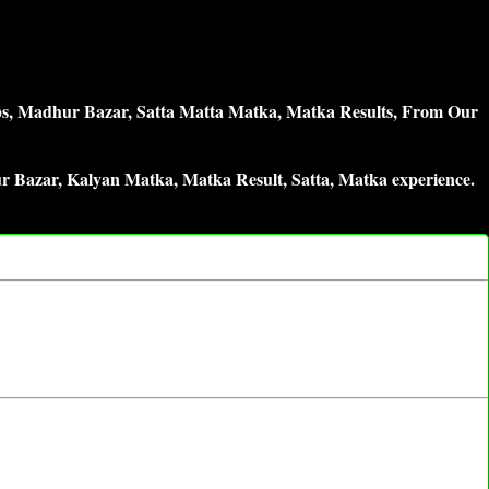
ps, Madhur Bazar, Satta Matta Matka, Matka Results, From Our
r Bazar, Kalyan Matka, Matka Result, Satta, Matka experience.