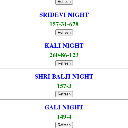
Refresh
SRIDEVI NIGHT
157-31-678
Refresh
KALI NIGHT
260-86-123
Refresh
SHRI BALJI NIGHT
157-3
Refresh
GALI NIGHT
149-4
Refresh