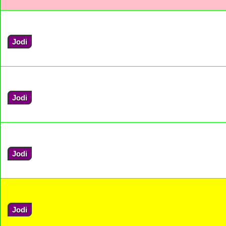
Jodi
Jodi
Jodi
Jodi