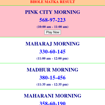
BHOLE MATKA RESULT
PINK CITY MORNING
568-97-223
(10:00 am - 11:00 am)
Play Now
MAHARAJ MORNING
330-60-145
(11:00 am - 12:00 pm)
MADHUR MORNING
380-15-456
(11:35 am - 12:35 pm)
MAHARANI MORNING
358-60-190