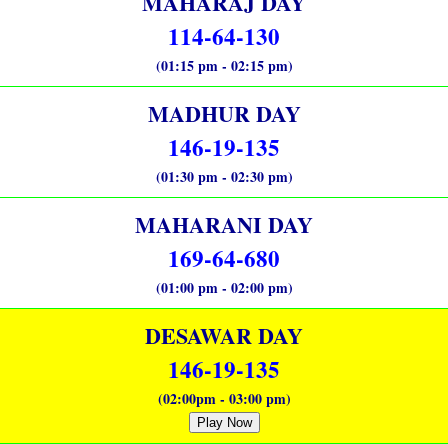
MAHARAJ DAY
114-64-130
(01:15 pm - 02:15 pm)
MADHUR DAY
146-19-135
(01:30 pm - 02:30 pm)
MAHARANI DAY
169-64-680
(01:00 pm - 02:00 pm)
DESAWAR DAY
146-19-135
(02:00pm - 03:00 pm)
Play Now