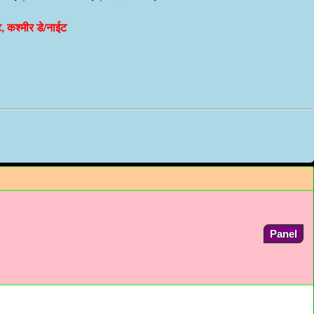
ट, कश्मीर डे/नाईट
Panel