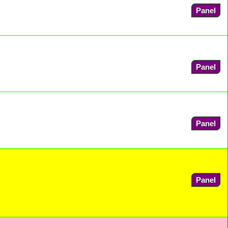
Panel
Panel
Panel
Panel