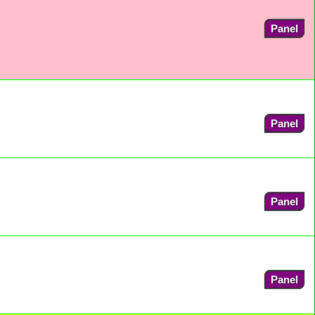
Panel
Panel
Panel
Panel