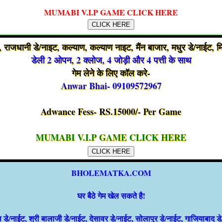
MUMABI V.I.P GAME CLICK HERE
CLICK HERE
 राजधानी डे/नाइट, कल्याण, कल्याण नाइट, मैंन बाजार, मधुर डे/नाईट, 
डेली 2 ओपन, 2 क्लोज, 4 जोड़ी और 4 पत्ती के साथ
गेम लेने के लिए कॉल करे-
Anwar Bhai- 09109572967
Adwance Fess- RS.15000/- Per Game
MUMABI V.I.P GAME CLICK HERE
CLICK HERE
BHOLEMATKA.COM
घर बैठे गेम खेल सकते है!
ल डे/नाईट, श्री बालाजी डे/नाईट, देसावर डे/नाईट, सोलापुर डे/नाईट, गाजियाबाद ड