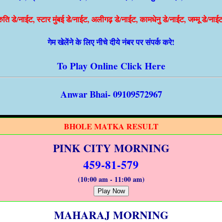
ुति डे/नाईट, स्टार मुंबई डे/नाईट, अलीगढ़ डे/नाईट, कामधेनु डे/नाईट, जम्मू डे/नाई
गेम खेलेंने के लिए नीचे दीये नंबर पर संपर्क करे!
To Play Online Click Here
Anwar Bhai- 09109572967
BHOLE MATKA RESULT
PINK CITY MORNING
459-81-579
(10:00 am - 11:00 am)
Play Now
MAHARAJ MORNING