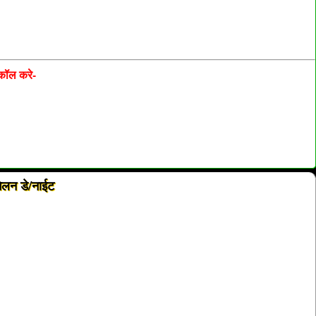
कॉल करे-
मिलन डे/नाईट