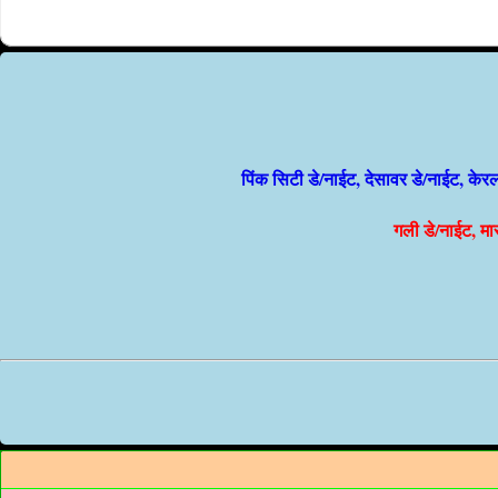
पिंक सिटी डे/नाईट, देसावर डे/नाईट, केर
गली डे/नाईट, मार