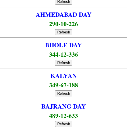
Refresh
AHMEDABAD DAY
290-10-226
Refresh
BHOLE DAY
344-12-336
Refresh
KALYAN
349-67-188
Refresh
BAJRANG DAY
489-12-633
Refresh