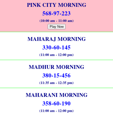
PINK CITY MORNING
568-97-223
(10:00 am - 11:00 am)
Play Now
MAHARAJ MORNING
330-60-145
(11:00 am - 12:00 pm)
MADHUR MORNING
380-15-456
(11:35 am - 12:35 pm)
MAHARANI MORNING
358-60-190
(11:00 am - 12:00 pm)