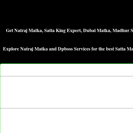
Get Natraj Matka, Satta King Expert, Dubai Matka, Madhur S
Explore Natraj Matka and Dpboss Services for the best Satta 