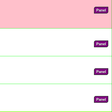
Panel
Panel
Panel
Panel