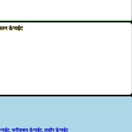
मिलन डे/नाईट
े/नाईट, फरीदाबाद डे/नाईट, लाहौर डे/नाईट