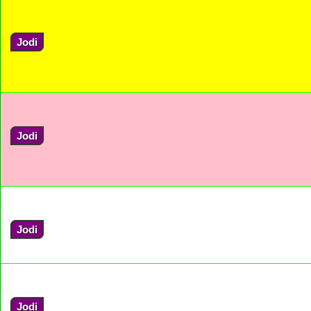
Jodi
Jodi
Jodi
Jodi