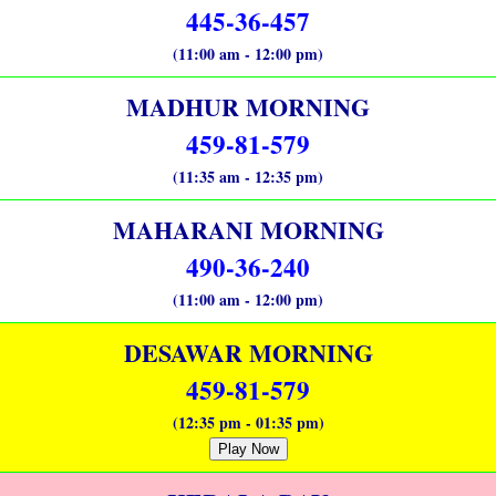
445-36-457
(11:00 am - 12:00 pm)
MADHUR MORNING
459-81-579
(11:35 am - 12:35 pm)
MAHARANI MORNING
490-36-240
(11:00 am - 12:00 pm)
DESAWAR MORNING
459-81-579
(12:35 pm - 01:35 pm)
Play Now