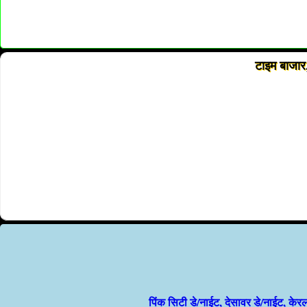
टाइम बाजार,
पिंक सिटी डे/नाईट, देसावर डे/नाईट, केर