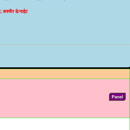
ट, कश्मीर डे/नाईट
Panel