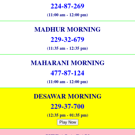
224-87-269
(11:00 am - 12:00 pm)
MADHUR MORNING
229-32-679
(11:35 am - 12:35 pm)
MAHARANI MORNING
477-87-124
(11:00 am - 12:00 pm)
DESAWAR MORNING
229-37-700
(12:35 pm - 01:35 pm)
Play Now