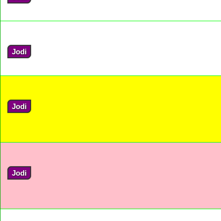
Jodi
Jodi
Jodi