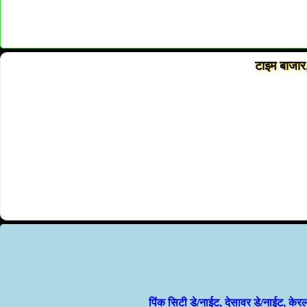
टाइम बाजार,
पिंक सिटी डे/नाईट, देसावर डे/नाईट, केर