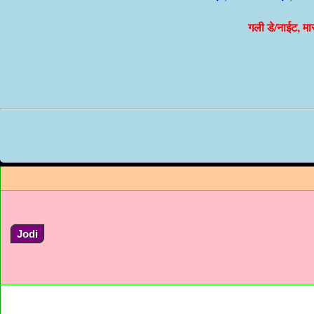
गली डे/नाईट, मार
Jodi