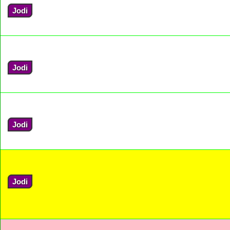
Jodi
Jodi
Jodi
Jodi