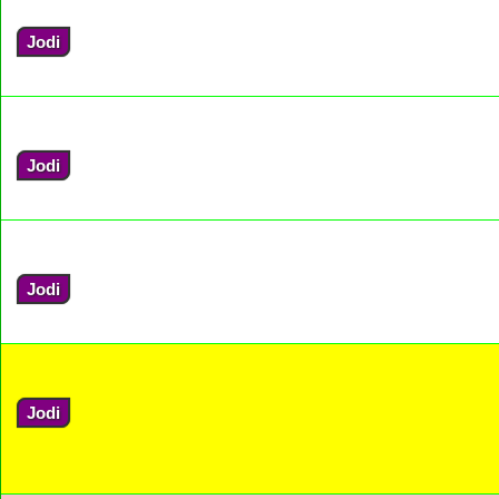
Jodi
Jodi
Jodi
Jodi