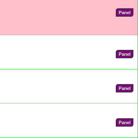
Panel
Panel
Panel
Panel