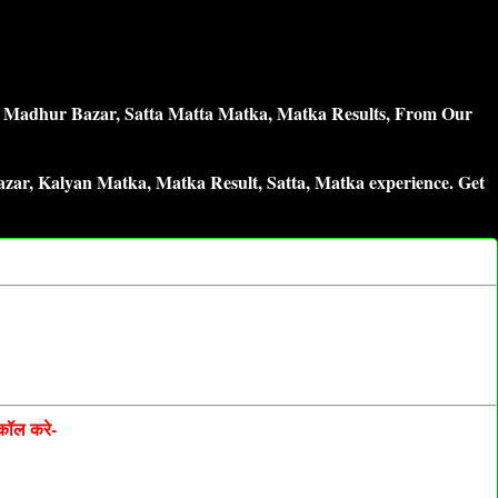
, Madhur Bazar, Satta Matta Matka, Matka Results, From Our
zar, Kalyan Matka, Matka Result, Satta, Matka experience. Get
कॉल करे-