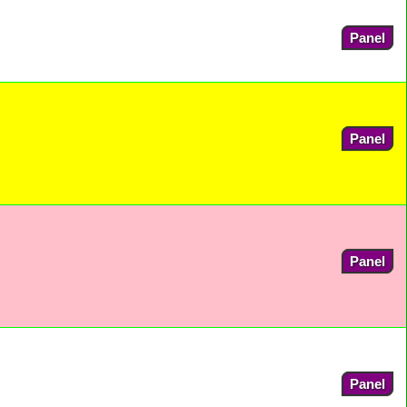
Panel
Panel
Panel
Panel