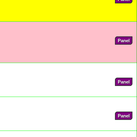
Panel
Panel
Panel