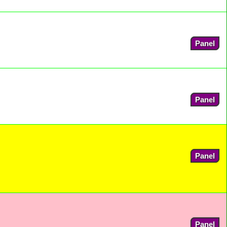
Panel
Panel
Panel
Panel