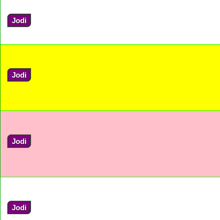
Jodi
Jodi
Jodi
Jodi