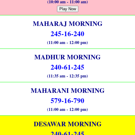
(10:00 am - 11:00 am)
Play Now
MAHARAJ MORNING
245-16-240
(11:00 am - 12:00 pm)
MADHUR MORNING
240-61-245
(11:35 am - 12:35 pm)
MAHARANI MORNING
579-16-790
(11:00 am - 12:00 pm)
DESAWAR MORNING
240-61-245