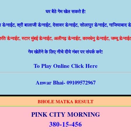
घर बैठे गेम खेल सकते है!
ल डे/नाईट, श्री बालाजी डे/नाईट, देसावर डे/नाईट, सोलापुर डे/नाईट, गाजियाबाद ड
ुति डे/नाईट, स्टार मुंबई डे/नाईट, अलीगढ़ डे/नाईट, कामधेनु डे/नाईट, जम्मू डे/नाई
गेम खेलेंने के लिए नीचे दीये नंबर पर संपर्क करे!
To Play Online Click Here
Anwar Bhai- 09109572967
BHOLE MATKA RESULT
PINK CITY MORNING
380-15-456