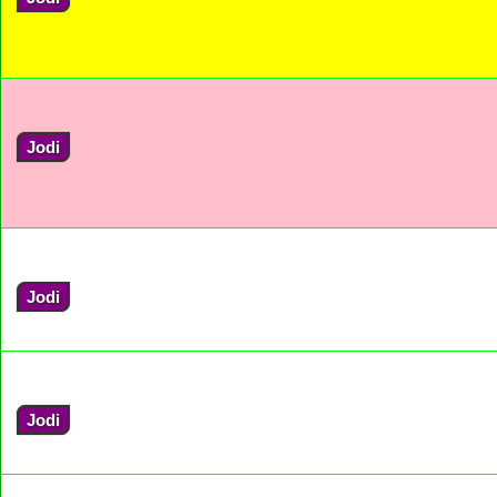
Jodi
Jodi
Jodi