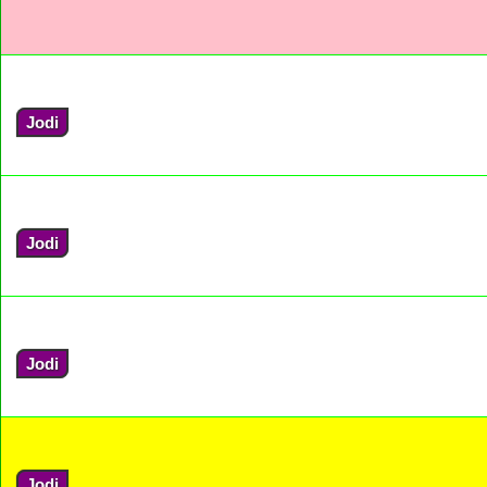
Jodi
Jodi
Jodi
Jodi