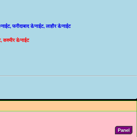
े/नाईट, फरीदाबाद डे/नाईट, लाहौर डे/नाईट
ट, कश्मीर डे/नाईट
Panel